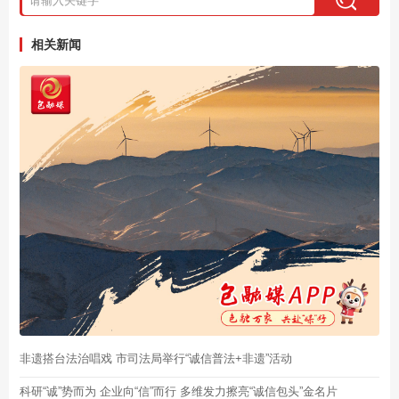
相关新闻
非遗搭台法治唱戏 市司法局举行“诚信普法+非遗”活动
科研“诚”势而为 企业向“信”而行 多维发力擦亮“诚信包头”金名片