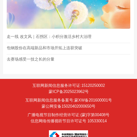
走一线 改文风｜石拐区：小积分激活乡村大治理
包钢股份在高端新品和市场开拓上连获突破
去赛场感受一技之长的分量
互联网新闻信息服务许可证:15120250002
蒙ICP备2025023962号
互联网新闻信息服务备案号:蒙XW备201600001号
蒙公网安备15020402000650号
广播电视节目制作经营许可证:(蒙)字第00408号
信息网络传播视听节目许可证号 105330014