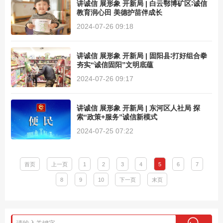
讲诚信 展形象 开新局 | 白云鄂博矿区∶诚信
教育润心田 美德护苗伴成长
2024-07-26 09:18
讲诚信 展形象 开新局 | 固阳县∶打好组合拳
夯实“诚信固阳”文明底蕴
2024-07-26 09:17
讲诚信 展形象 开新局 | 东河区人社局 探
索“政策+服务”诚信新模式
2024-07-25 07:22
首页
上一页
1
2
3
4
5
6
7
8
9
10
下一页
末页