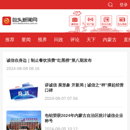
登录
推荐
要闻
视界
问政
评论
天下
内蒙古
直
诚信在身边｜制止餐饮浪费“红黑榜”第八期发布
2024-08-08 08:16
讲诚信 展形象 开新局 | 诚信之“秤”撑起经营
口碑
2024-08-07 07:56
包铝荣获2024年内蒙古自治区统计诚信企业
称号
2024-08-05 10:12