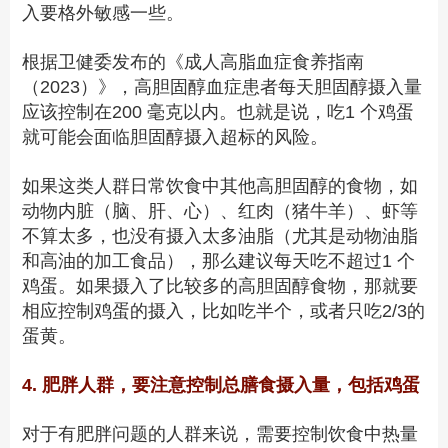
入要格外敏感一些。
根据卫健委发布的《成人高脂血症食养指南
（2023）》，高胆固醇血症
患者
每天胆固醇摄入量
应该控制
在200
毫克以内。也就是说，
吃1
个鸡蛋
就可能会面临胆固醇摄入超标的风险。
如果这类人群日常饮食中其他高胆固醇的食物，如
动物内脏（脑、肝、心）、红肉（猪牛羊）、虾等
不算太多，也没有摄入太多油脂（尤其是动物油脂
和高油的加工食品），那么建议每天吃不
超过1
个
鸡蛋。如果摄入了比较多的高胆固醇食物，那就要
相应控制鸡蛋的摄入，比如吃半个，或者只
吃2
/
3的
蛋黄。
4. 肥胖人群，要注意控制总膳食摄入量，包括鸡蛋
对于有肥胖问题的人群来说，需要控制
饮食中
热量