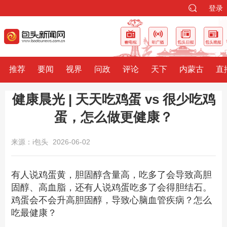
登录
推荐
要闻
视界
问政
评论
天下
内蒙古
直
健康晨光 | 天天吃鸡蛋 vs 很少吃鸡
蛋，怎么做更健康？
来源：i包头
2026-06-02
有人说鸡蛋黄，胆固醇含量高，吃多了会导致高胆
固醇、高血脂，还有人说鸡蛋吃多了会得胆结石。
鸡蛋会不会升高
胆固醇，
导致心脑血管疾病？怎么
吃最健康？