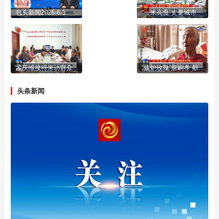
包头新闻2026-6-1
“一米高度”丈量城市温度
孟庆维接待来访群众并调研金融纠纷调处工作
“焦炉玫瑰”唐嗣孝 献一生芳华为焦化
头条新闻