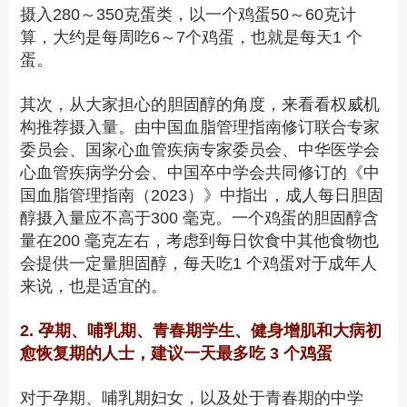
摄入280
～
350克
蛋类，以一个
鸡蛋50
～
60克
计
算，大约是每周
吃6
～
7个
鸡蛋，也就是
每天1
个
蛋。
其次，从大家担心的胆固醇的角度，来看看权威机
构推荐摄入量。由中国血脂管理指南修订联合专家
委员会、国家
心血管疾病
专家委员会、中华医学会
心血管疾病
学分会、中国卒中学会共同修订的《中
国血脂管理指南（2023）》中指出，成人每日胆固
醇摄入量应不
高于300
毫克。一个鸡蛋的胆固醇含
量
在200
毫克左右，考虑到每日饮食中其他食物也
会提供一定量胆固醇，每天
吃1
个鸡蛋对于成年人
来说，也是适宜的。
2. 孕期、哺乳期、青春期学生、健身增肌和大病初
愈恢复期的人士，建议一天最多吃 3 个鸡蛋
对于孕期、哺乳期妇女，以及处于青春期的中学