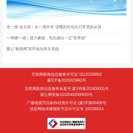
走一线 改文风︱从一墙外卖 读懂刻在包头日常里的从容
一球燃一城！借力蒙超，包头踢出一记“世界波”
暖心“救助网”筑牢包头民生底线
互联网新闻信息服务许可证:15120250002
蒙ICP备2025023962号
互联网新闻信息服务备案号:蒙XW备201600001号
蒙公网安备15020402000650号
广播电视节目制作经营许可证:(蒙)字第00408号
信息网络传播视听节目许可证号 105330014