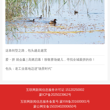
这条转型之路，包头越走越宽
爱・拼 就会赢 | 高燃启幕！致敬赛场健儿，寻找全城最拼的你！
包头：老工业基地迈进“场景时代”
互联网新闻信息服务许可证:15120250002
蒙ICP备2025023962号
互联网新闻信息服务备案号:蒙XW备201600001号
蒙公网安备15020402000650号