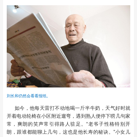
刘长和仍然会看看报纸。
如今，他每天雷打不动地喝一斤半牛奶，天气好时就
开着电动轮椅在小区附近遛弯，遇到熟人便停下唠几句家
常，爽朗的笑声常引得路人驻足。“老爷子性格特别开
朗，跟谁都能聊上几句，这也是他长寿的秘诀。”小女儿