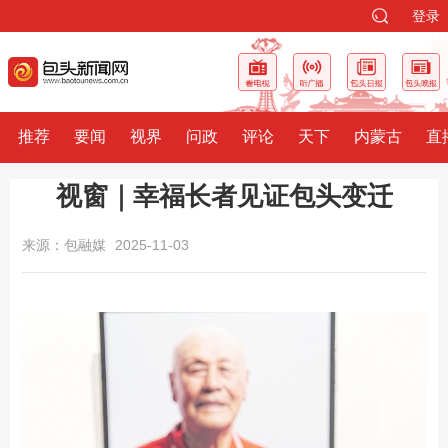
登录
推荐
要闻
视界
问政
评论
天下
内蒙古
直
视窗｜幸福长者见证包头变迁
来源：包融媒
2025-11-03