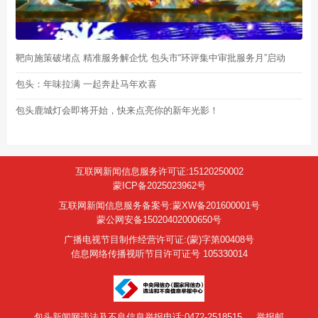
靶向施策破堵点 精准服务解企忧 包头市“环评集中审批服务月”启动
包头：年味拉满 一起奔赴马年欢喜
包头鹿城灯会即将开始，快来点亮你的新年光影！
互联网新闻信息服务许可证:15120250002
蒙ICP备2025023962号
互联网新闻信息服务备案号:蒙XW备201600001号
蒙公网安备15020402000650号
广播电视节目制作经营许可证:(蒙)字第00408号
信息网络传播视听节目许可证号 105330014
包头新闻网违法及不良信息举报电话:0472-2518515
举报邮