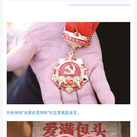
刘长和对“光荣在党50年”纪念章视若珍宝。