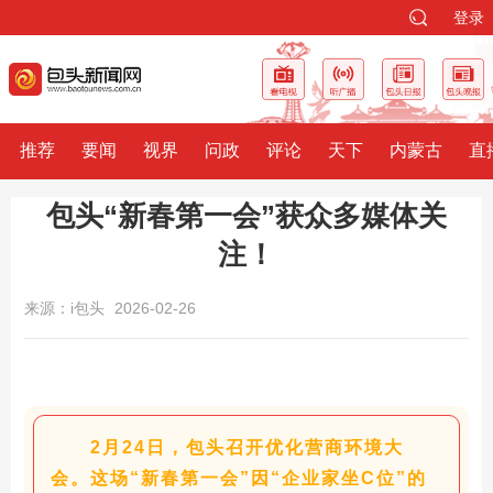
登录
推荐
要闻
视界
问政
评论
天下
内蒙古
直
包头“新春第一会”获众多媒体关
注！
来源：i包头
2026-02-26
2月24日，包头召开优化营商环境大
会。这场“新春第一会”因“企业家坐C位”的