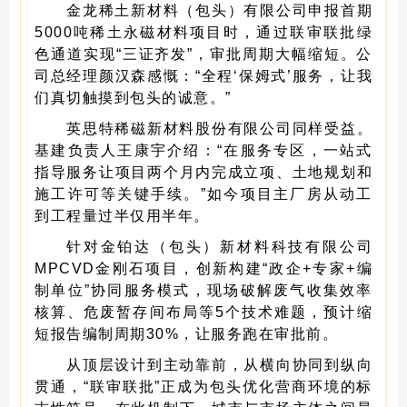
金龙稀土新材料（包头）有限公司申报首期
5000吨稀土永磁材料项目时，通过联审联批绿
色通道实现“三证齐发”，审批周期大幅缩短。公
司总经理颜汉森感慨：“全程‘保姆式’服务，让我
们真切触摸到包头的诚意。”
英思特稀磁新材料股份有限公司同样受益。
基建负责人王康宇介绍：“在服务专区，一站式
指导服务让项目两个月内完成立项、土地规划和
施工许可等关键手续。”如今项目主厂房从动工
到工程量过半仅用半年。
针对金铂达（包头）新材料科技有限公司
MPCVD金刚石项目，创新构建“政企+专家+编
制单位”协同服务模式，现场破解废气收集效率
核算、危废暂存间布局等5个技术难题，预计缩
短报告编制周期30%，让服务跑在审批前。
从顶层设计到主动靠前，从横向协同到纵向
贯通，“联审联批”正成为包头优化营商环境的标