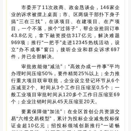
市委开了11次政商、政金恳谈会，146家企
业的诉求被摆上桌面；市、区两级干部扑下身子
搞“三在三找”，在谈项目、在建项目、在产项
目，一个不落，挨个“过筛子”，帮企业抢回订单
43.8亿元，拿下融资授信317亿元，解决难题
969项；推行“一把手”走进12345热线活动，设
立“办不成事”窗口，接听企业和群众诉求697
件，并已全部解决。
审批效能做“减法”：“高效办成一件事”平均
办理时间压缩50%，要件精简25%以上；全力推
行重大项目联审联批，企业设立登记环节从6个
压减至2个、时间从3个工作日压缩至0.5个；一
般工业项目审批时间从120多个工作日压缩至69
个；企业注销时间从45天压缩至20天。
要素保障做“加法”：在全区首创公共资源交
易“六维交易模型”，累计为投标企业减免投标保
证金超10亿元；招投标领域创新推行“一诺畅