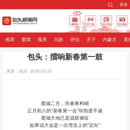
登录
推荐
要闻
视界
问政
评论
天下
内蒙古
直
包头：擂响新春第一鼓
来源：i包头
2026-02-26
鹿城二月，尚春寒料峭
正月初八的“新春第一会”却热度不减
鹿城大地已是战鼓催征
如果说大会是一次
理念上的“定向”