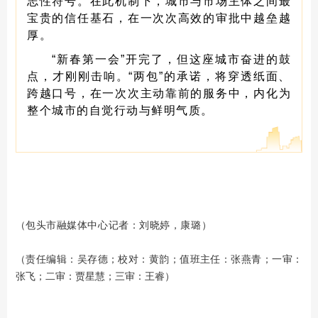
志性符号。在此机制下，城市与市场主体之间最
宝贵的信任基石，在一次次高效的审批中越垒越
厚。
“新春第一会”开完了，但这座城市奋进的鼓
点，才刚刚击响。“两包”的承诺，将穿透纸面、
跨越口号，在一次次主动靠前的服务中，内化为
整个城市的自觉行动与鲜明气质。
包头
：
刘晓婷，康璐
（
市融媒体中心记者
）
（责任编辑：吴存德；校对：黄韵；值班主任：张燕青；一审：
张飞；二审：贾星慧；三审：王睿）