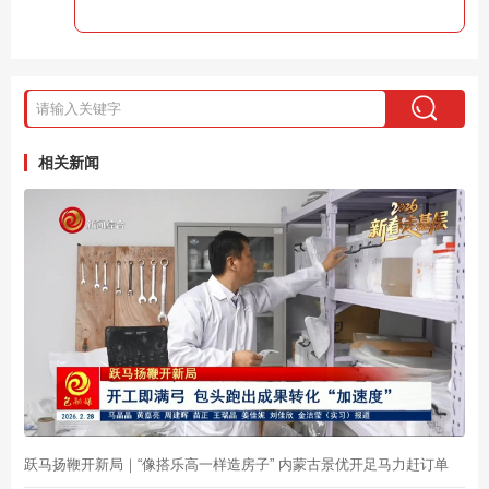
相关新闻
跃马扬鞭开新局｜“像搭乐高一样造房子” 内蒙古景优开足马力赶订单