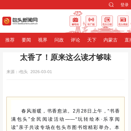
登录
推荐
要闻
视界
问政
评论
天下
内蒙古
直
太香了！原来这么读才够味
来源：i包头
2026-03-01
春风渐暖，书香愈浓。2月28日上午，“书香
满包头”全民阅读活动——“玩转绘本·乐享阅
读”亲子共读专场在包头市图书馆精彩举办。本