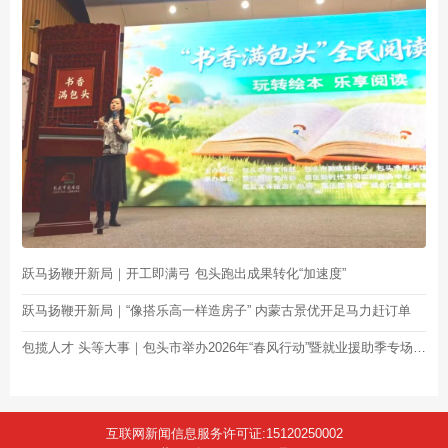
跃马扬鞭开新局｜开工即满弓 包头跑出成果转化“加速度”
跃马扬鞭开新局｜“像搭乐高一样造房子” 内蒙古景优开足马力赶订单
包揽人才 头等大事｜包头市举办2026年“春风行动”暨就业援助季专场招聘活动
互联网新闻信息服务许可证:15120250002