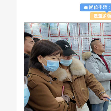
岗位丰沛
💼
覆盖多