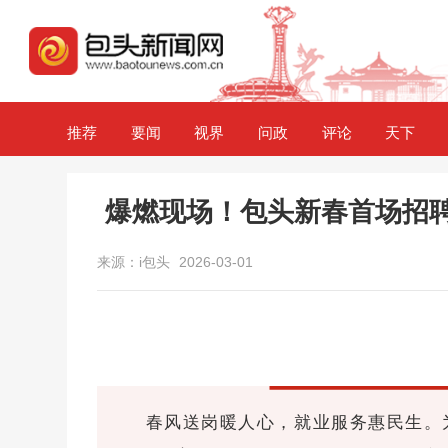
推荐
要闻
视界
问政
评论
天下
爆燃现场！包头新春首场招聘
来源：i包头
2026-03-01
春风送岗暖人心，就业服务惠民生。为