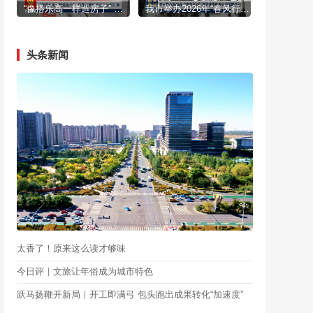
“像搭乐高一样造房子” 内蒙古景优开足马力赶订单
我市举办2026年“春风行动”暨就业援助季专场招聘活动
头条新闻
太香了！原来这么读才够味
今日评｜文旅让年俗成为城市特色
跃马扬鞭开新局｜开工即满弓 包头跑出成果转化“加速度”