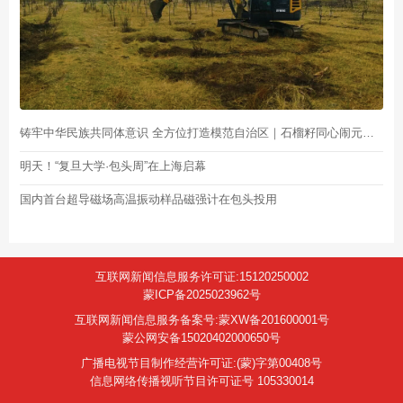
铸牢中华民族共同体意识 全方位打造模范自治区｜石榴籽同心闹元宵 民族融情暖街坊
明天！“复旦大学·包头周”在上海启幕
国内首台超导磁场高温振动样品磁强计在包头投用
互联网新闻信息服务许可证:15120250002
蒙ICP备2025023962号
互联网新闻信息服务备案号:蒙XW备201600001号
蒙公网安备15020402000650号
广播电视节目制作经营许可证:(蒙)字第00408号
信息网络传播视听节目许可证号 105330014