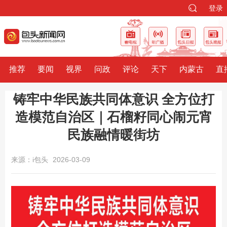
登录
推荐
要闻
视界
问政
评论
天下
内蒙古
直
铸牢中华民族共同体意识 全方位打
造模范自治区｜石榴籽同心闹元宵
民族融情暖街坊
来源：i包头
2026-03-09