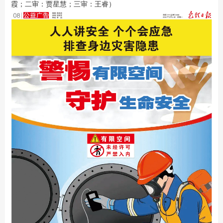
霞；二审：贾星慧；三审：王睿）