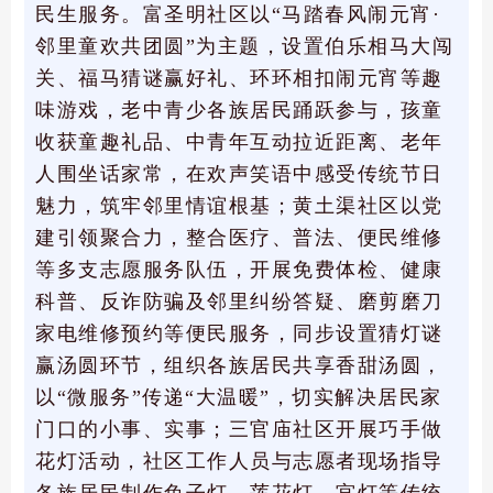
民生服务。富圣明社区以“马踏春风闹元宵·
邻里童欢共团圆”为主题，设置伯乐相马大闯
关、福马猜谜赢好礼、环环相扣闹元宵等趣
味游戏，老中青少各族居民踊跃参与，孩童
收获童趣礼品、中青年互动拉近距离、老年
人围坐话家常，在欢声笑语中感受传统节日
魅力，筑牢邻里情谊根基；黄土渠社区以党
建引领聚合力，整合医疗、普法、便民维修
等多支志愿服务队伍，开展免费体检、健康
科普、反诈防骗及邻里纠纷答疑、磨剪磨刀
家电维修预约等便民服务，同步设置猜灯谜
赢汤圆环节，组织各族居民共享香甜汤圆，
以“微服务”传递“大温暖”，切实解决居民家
门口的小事、实事；三官庙社区开展巧手做
花灯活动，社区工作人员与志愿者现场指导