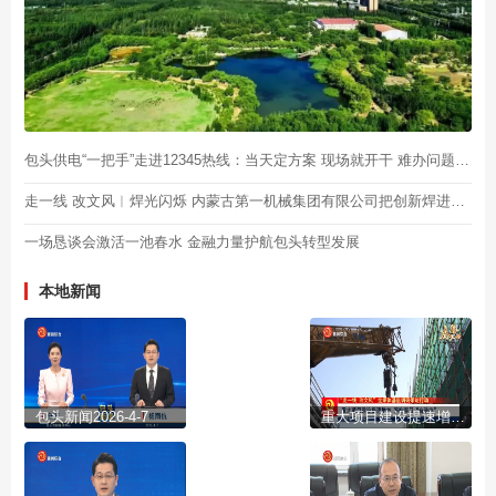
包头供电“一把手”走进12345热线：当天定方案 现场就开干 难办问题绝不打转
走一线 改文风︱焊光闪烁 内蒙古第一机械集团有限公司把创新焊进一季度“成绩单”
一场恳谈会激活一池春水 金融力量护航包头转型发展
本地新闻
包头新闻2026-4-7
重大项目建设提速增效 奏响春日“奋进曲”