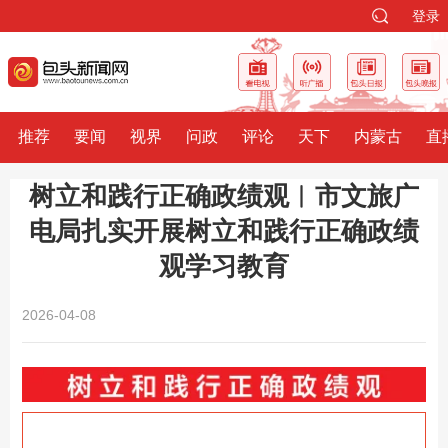
登录
推荐
要闻
视界
问政
评论
天下
内蒙古
直
树立和践行正确政绩观︱市文旅广
电局扎实开展树立和践行正确政绩
观学习教育
2026-04-08