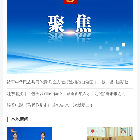
铸牢中华民族共同体意识 全方位打造模范自治区︱一校一品 包头“校园美颜手册”藏着“同心密码”
赴东北揽才！包头以785个岗位，诚邀青年人才共赴“包”揽未来之约
跟着电影《马腾你别走》游包头 来一次就爱上！
本地新闻