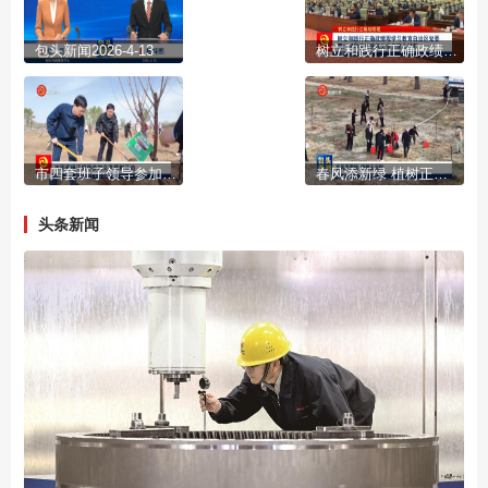
包头新闻2026-4-13
树立和践行正确政绩观学习教育自治区党委第二督导组进驻包头市见面会召开
市四套班子领导参加义务植树活动
春风添新绿 植树正当时
头条新闻