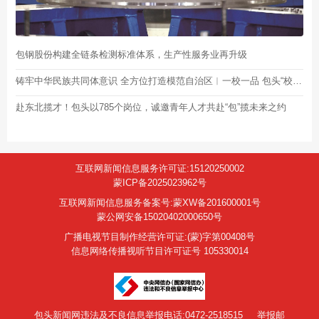
包钢股份构建全链条检测标准体系，生产性服务业再升级
铸牢中华民族共同体意识 全方位打造模范自治区︱一校一品 包头“校园美颜手册”藏着“同心密码”
赴东北揽才！包头以785个岗位，诚邀青年人才共赴“包”揽未来之约
互联网新闻信息服务许可证:15120250002
蒙ICP备2025023962号
互联网新闻信息服务备案号:蒙XW备201600001号
蒙公网安备15020402000650号
广播电视节目制作经营许可证:(蒙)字第00408号
信息网络传播视听节目许可证号 105330014
包头新闻网违法及不良信息举报电话:0472-2518515
举报邮