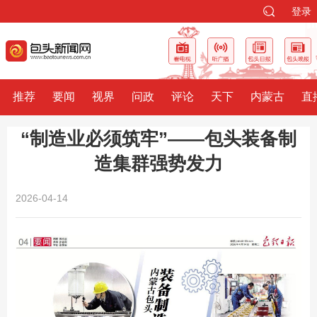
登录
推荐
要闻
视界
问政
评论
天下
内蒙古
直
“制造业必须筑牢”——包头装备制
造集群强势发力
2026-04-14