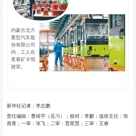
内蒙古北方
重型汽车股
份有限公司
内，工人在
查看矿卡驾
驶室。
新华社记者：李志鹏
责任编辑：曹靖宇（见习）；校对：李麒；值班主任：张
燕青；一审：张飞；二审：贾星慧；三审：王睿