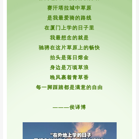
赛汗塔拉城中草
原
是我最爱骑的路线
在厦门上学的日子里
我最想念的就是
驰骋在这片草原上的畅快
抬头是落日熔金
身边是万顷草浪
晚风裹着青草香
每一脚踩踏都是满意的自由
———侯译博