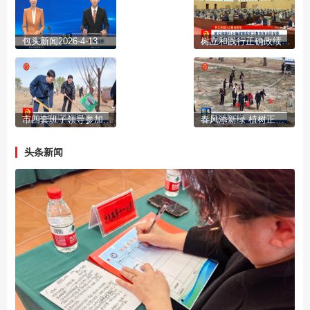
包头新闻2026-4-13
树立和践行正确政绩观学习教育自治区党委第二督导组进驻包头市见面会召开
市四套班子领导参加义务植树活动
春风添新绿 植树正当时
头条新闻