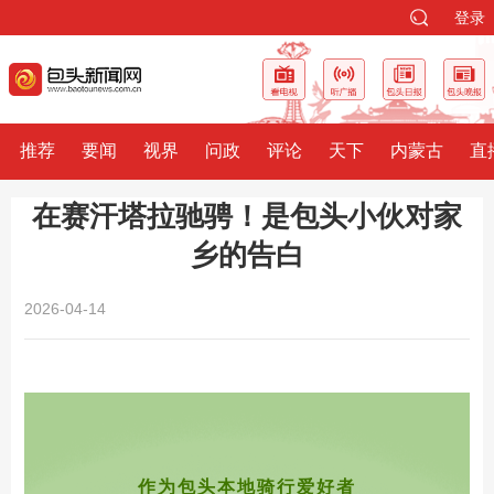
登录
推荐
要闻
视界
问政
评论
天下
内蒙古
直
在赛汗塔拉驰骋！是包头小伙对家
乡的告白
2026-04-14
作为包头本地骑行爱好者