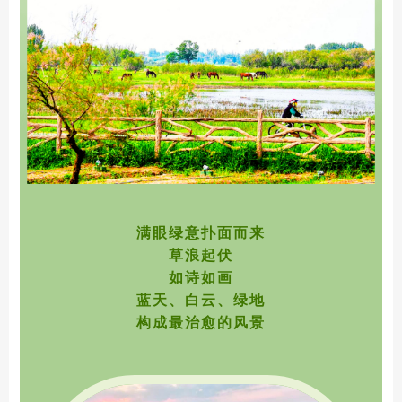
满眼绿意扑面而来
草浪起伏
如诗如画
蓝天、白云、绿地
构成最治愈的风景