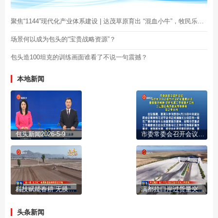
聚焦“1144”现代化产业体系建设 | 达茂草原育出 “混血小牛”，牧民乐开花
场景何以成为包头的“宝贵战略资源”？
包头造100坦克的训练画面谁看了不说一句震撼？
本地新闻
包头新闻2026-5-9
市委常委会召开会议 传达学习习近平总书记近期重要讲话重要指示精神 研究部署二季度重点工作 工业园区高质量发展等事项 陈之常主持
科技赋能春耕 无膜种植技术让粮田提质增效
满都拉口岸过货量突破500万吨 创历史同期新高
头条新闻