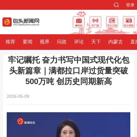
登录
推荐
要闻
视界
问政
评论
天下
内蒙古
直
牢记嘱托 奋力书写中国式现代化包
头新篇章｜满都拉口岸过货量突破
500万吨 创历史同期新高
2026-05-09