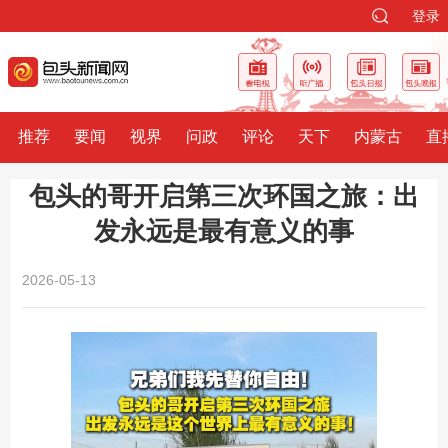
登录
推荐
要闻
视界
问政
评论
天下
内蒙古
直
包头的哥开启第三次环国之旅：出
发永远是最有意义的事
2026-05-13