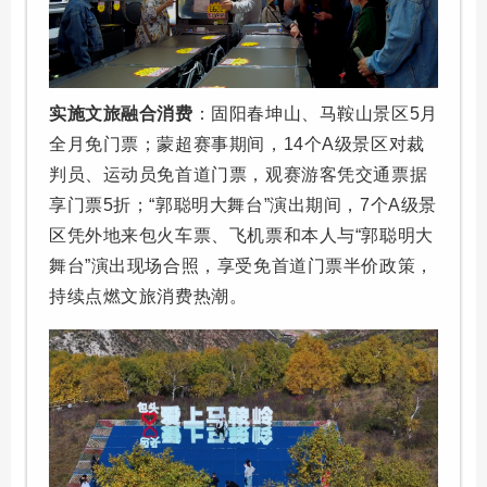
实施文旅融合消费
：固阳春坤山、马鞍山景区5月
全月免门票；蒙超赛事期间，14个A级景区对裁
判员、运动员免首道门票，观赛游客凭交通票据
享门票5折；“郭聪明大舞台”演出期间，7个A级景
区凭外地来包火车票、飞机票和本人与“郭聪明大
舞台”演出现场合照，享受免首道门票半价政策，
持续点燃文旅消费热潮。