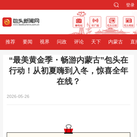
登录
推荐
要闻
视界
问政
评论
天下
内蒙古
直
“最美黄金季・畅游内蒙古”包头在
行动！从初夏嗨到入冬，惊喜全年
在线？
2026-05-26