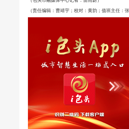
（包头市融媒体中心记者：苗雨蔚）
（责任编辑：曹靖宇；校对：黄韵；值班主任：