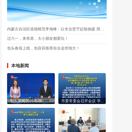
内蒙古自治区道德模范李海峰：以专业坚守赴险驰援 用志愿微光点亮希望
过六一，来草原，大小朋友都爱玩！
包头春假上线，包容容推荐你去这些地方！
本地新闻
包头新闻2026-5-26
市委常委会召开会议 学习贯彻习近平总书记近期重要指示精神 研究部署安全生产 推动哲学社会科学高质量发展 对外开放等工作 陈之常主持