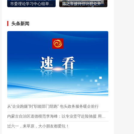
市委理论学习中心组举行2026年第六次集体学习会
陈之常接待信访群众并听取信访工作情况汇报
头条新闻
从“企业跑腿”到“职能部门陪跑” 包头政务服务暖企前行
内蒙古自治区道德模范李海峰：以专业坚守赴险驰援 用志愿微光点亮希望
过六一，来草原，大小朋友都爱玩！