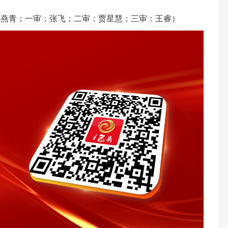
张燕青；一审：张飞；二审：贾星慧；三审：王睿）