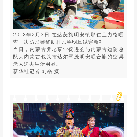
2018年2月3日.在达茂旗明安镇那仁宝力格嘎
查，边防民警帮助村民鲁明旦试穿新鞋。
当日，内蒙古养老事业促进会与内蒙古边防总
队为内蒙古包头市达尔罕茂明安联合旗的空巢
老人送去生活用品。
新华社记者 刘磊 摄