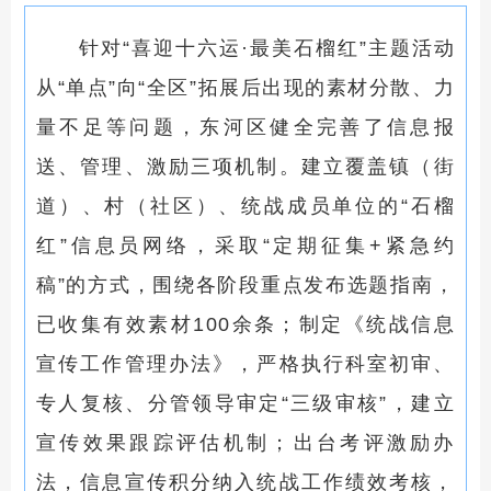
针对
“
喜迎十六运
·
最美石榴红
”
主题活动
从
“
单点
”
向
“
全区
”
拓展后出现的素材分散、力
量不足等问题，东河区
健全
完善
了
信息报
送、管理、激励三项机制
。
建立覆盖镇（街
道）、
村（社区）、
统战成员单位的
“
石榴
红
”
信息员网络，采取
“
定期征集
+
紧急约
稿
”的方式
，围绕各阶段重点发布选题指南，
已收集有效素材
1
00
余条；制定《统战信息
宣传工作管理办法》，严格执行科室初审、
专人复核、分管领导审定
“
三级审核
”
，建立
宣传效果跟踪评估机制；出台考评激励办
法，信息宣传积分纳入统战工作绩效考核，