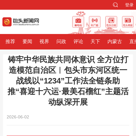
登录
推荐
要闻
视界
问政
评论
天下
内蒙古
直
铸牢中华民族共同体意识 全方位打
造模范自治区︱包头市东河区统一
战线以“1234”工作法全链条助
推“喜迎十六运·最美石榴红”主题活
动纵深开展
2026-06-02