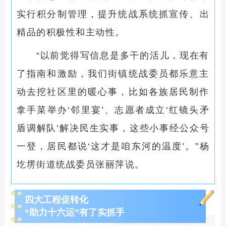
实行积分制管理
，
提升
统战系统抓宣传、出
精品的积极性和
主动性
。
“以前觉得写信息是多干的活儿，现在有
了指南和激励，我们街镇统战委员都乐意主
动去挖社区里的暖心事，比如各族居民制作
拿手菜举办‘邻里宴’、志愿者成立‘红镜头矛
盾调解队’解决民生实事，这些小事经公众号
一登，居民都说‘这才是咱东河的温度’。”杨
圪塄街道统战委员张丽萍说。
四大工程促转化
“助力十六运”有了实抓手