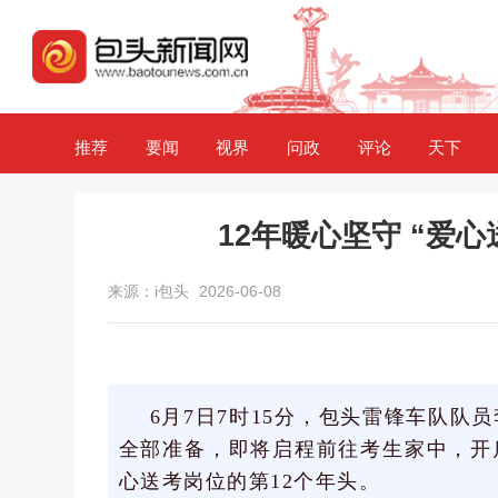
推荐
要闻
视界
问政
评论
天下
12年暖心坚守 “爱
来源：i包头
2026-06-08
6月7日7时15分，包头雷锋车队
全部准备，即将启程前往考生家中，开
心送考岗位的第12个年头。