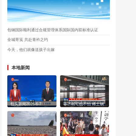
包钢国际顺利通过合规管理体系国际国内双标准认证
全城寄笺 共赴青衿之约
今天，他们就像送孩子出嫁
本地新闻
包头新闻2026-6-7
零下40℃也不怕 稀土钢架起雪域高原民生通途