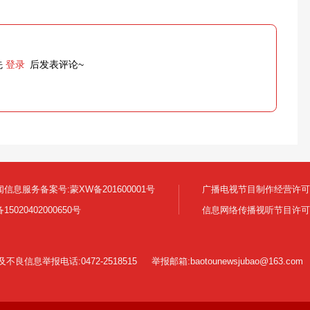
先
登录
后发表评论~
信息服务备案号:蒙XW备201600001号
广播电视节目制作经营许可证:
5020402000650号
信息网络传播视听节目许可证号 
良信息举报电话:0472-2518515
举报邮箱:baotounewsjubao@163.com