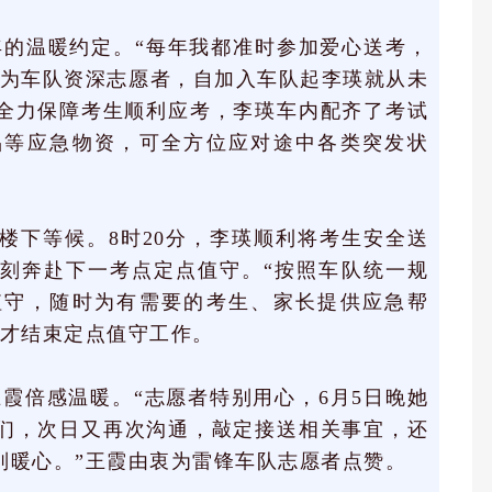
的温暖约定。“每年我都准时参加爱心送考，
作为车队资深志愿者，自加入车队起李瑛就从未
为全力保障考生顺利应考，李瑛车内配齐了考试
品等应急物资，可全方位应对途中各类突发状
家楼下等候。8时20分，李瑛顺利将考生安全送
刻奔赴下一考点定点值守。“按照车队统一规
值守，随时为有需要的考生、家长提供应急帮
她才结束定点值守工作。
霞倍感温暖。“志愿者特别用心，6月5日晚她
们，次日又再次沟通，敲定接送相关事宜，还
别暖心。”王霞由衷为雷锋车队志愿者点赞。