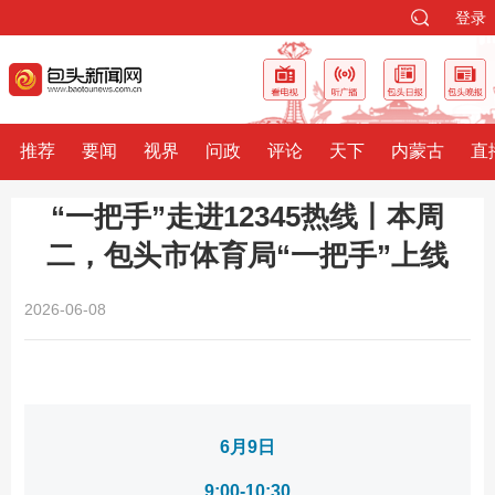
登录
推荐
要闻
视界
问政
评论
天下
内蒙古
直
“一把手”走进12345热线丨本周
二，包头市体育局“一把手”上线
2026-06-08
6月9日
9:00-10:30