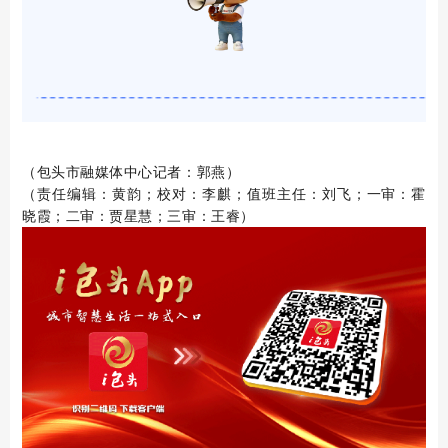
（包头市融媒体中心记者：郭燕）
（责任编辑：黄韵；校对：李麒；值班主任：刘飞；一审：霍
晓霞；二审：贾星慧；三审：王睿）