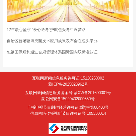
12年暖心坚守 “爱心送考”护航包头考生逐梦路
自治区首场辐照灭菌技术应用成果发布会在包头举办
包钢国际顺利通过合规管理体系国际国内双标准认证
互联网新闻信息服务许可证:15120250002
蒙ICP备2025023962号
互联网新闻信息服务备案号:蒙XW备201600001号
蒙公网安备15020402000650号
广播电视节目制作经营许可证:(蒙)字第00408号
信息网络传播视听节目许可证号 105330014