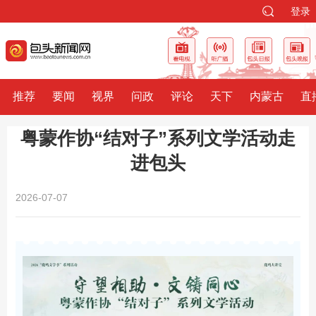
登录
推荐
要闻
视界
问政
评论
天下
内蒙古
直
粤蒙作协“结对子”系列文学活动走
进包头
2026-07-07