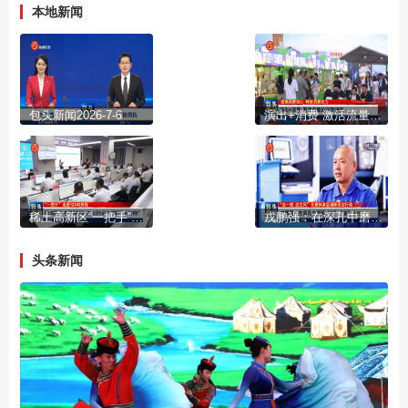
本地新闻
包头新闻2026-7-6
演出+消费 激活流量经济新动能
稀土高新区“一把手”再赴热线之约：让民生诉求从“接得住”到“办得好”
戎鹏强：在深孔中磨砺“正”“直”人生
头条新闻