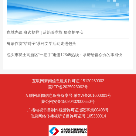
鹿城先锋·身边榜样 | 蓝焰映党旗 堡垒护平安
粤蒙作协“结对子”系列文学活动走进包头
包头市稀土高新区“一把手”走进12345热线：承诺给群众办的事能快就不要慢
互联网新闻信息服务许可证:15120250002
蒙ICP备2025023962号
互联网新闻信息服务备案号:蒙XW备201600001号
蒙公网安备15020402000650号
广播电视节目制作经营许可证:(蒙)字第00408号
信息网络传播视听节目许可证号 105330014