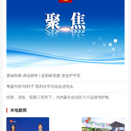
鹿城先锋·身边榜样 | 蓝焰映党旗 堡垒护平安
粤蒙作协“结对子”系列文学活动走进包头
排查、演练、驻勤三管齐下，为内蒙古自治区十六运保驾护航
本地新闻