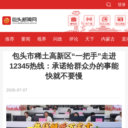
登录
推荐
要闻
视界
问政
评论
天下
内蒙古
直
包头市稀土高新区“一把手”走进
12345热线：承诺给群众办的事能
快就不要慢
2026-07-07