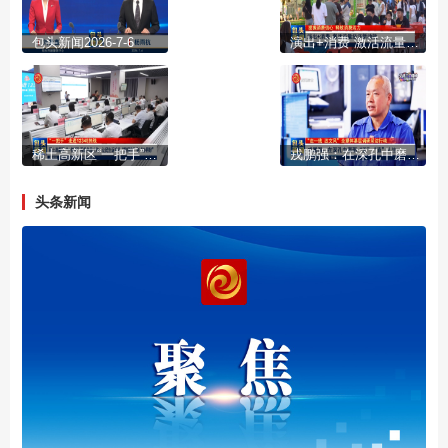
包头新闻2026-7-6
演出+消费 激活流量经济新动能
稀土高新区“一把手”再赴热线之约：让民生诉求从“接得住”到“办得好”
戎鹏强：在深孔中磨砺“正”“直”人生
头条新闻