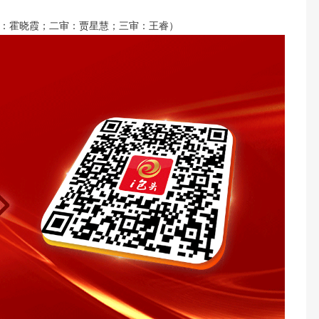
：霍晓霞；二审：贾星慧；三审：王睿）