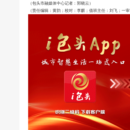
（包头市融媒体中心记者：
郭晓云）
（责任编辑：黄韵；校对：李麒；值班主任：刘飞；一审