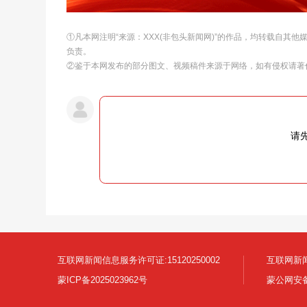
①凡本网注明“来源：XXX(非包头新闻网)”的作品，均转载自其
负责。
②鉴于本网发布的部分图文、视频稿件来源于网络，如有侵权请著
请
互联网新闻信息服务许可证:15120250002
互联网新闻
蒙ICP备2025023962号
蒙公网安备1