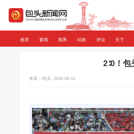
推荐
要闻
视界
问政
评论
天下
2∶0！
来源：i包头
2026-06-01