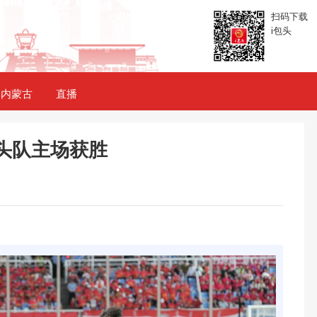
扫码下载
i包头
内蒙古
直播
包头队主场获胜