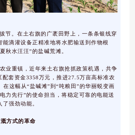
拔节。在土右旗的广袤田野上，一条条银线穿
智能滴灌设备正精准地将水肥输送到作物根
夏秋水汪汪”的盐碱荒滩。
”的农业重镇，近年来土右旗抢抓政策机遇，共争
配套资金3358万元，推进27.5万亩高标准农
。在这幅从“盐碱滩”到“吨粮田”的华丽蜕变画
“电力先行”的使命担当，将稳定可靠的电能送
入了强劲动能。
灌溉方式的革命