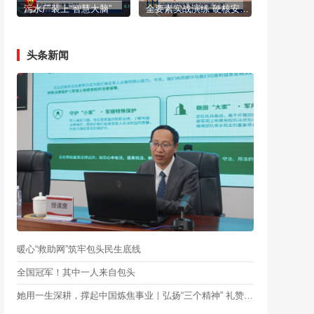
污水厂装上“智慧大脑”
全要素实战演练 硬核安保护航“两赛”
头条新闻
暖心“救助网”筑牢包头民生底线
全国冠军！其中一人来自包头
她用一生深耕，撑起中国炼焦事业｜弘扬“三个精神” 礼赞最美劳动者