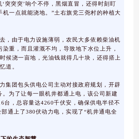
机‘突突突’响个不停，黑烟直冒，还得时刻盯
手机一点就能浇地。”土右旗党三尧村的种植大
去，由于电力设施薄弱，农民大多依赖柴油机
污染重，而且灌溉不均，导致地下水位上升，
那时候浇一亩地，光油钱就得几十块，还得搭上
回忆道。
力集团包头供电公司主动对接政府规划，开辟
服务。为了让每一眼机井都通上电，该公司新建
16台，总容量达4260千伏安，确保供电半径不
井全部通上了380伏动力电，实现了“机井通电全
撑下的生态智慧