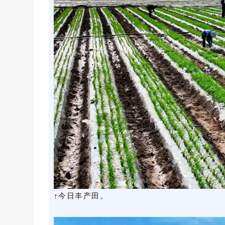
↑今日丰产田。