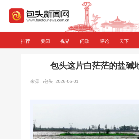
推荐
要闻
视界
问政
评论
天下
包头这片白茫茫的盐碱
来源：i包头
2026-06-01