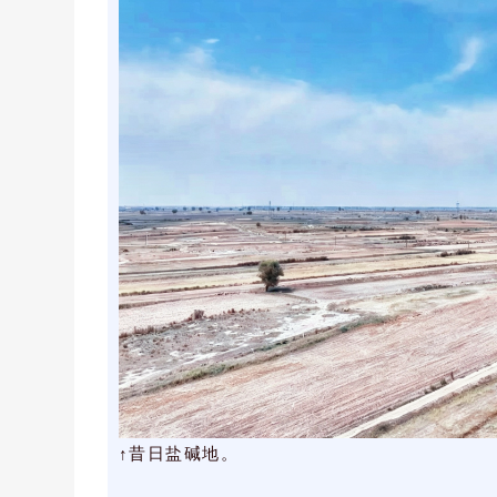
↑昔日盐碱地。