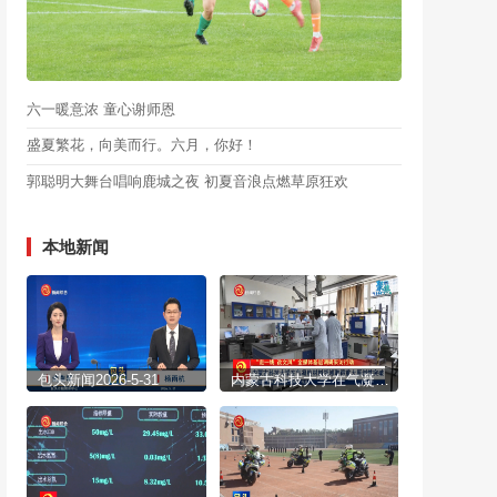
六一暖意浓 童心谢师恩
盛夏繁花，向美而行。六月，你好！
郭聪明大舞台唱响鹿城之夜 初夏音浪点燃草原狂欢
本地新闻
包头新闻2026-5-31
内蒙古科技大学在气凝胶材料领域取得重大原创性突破