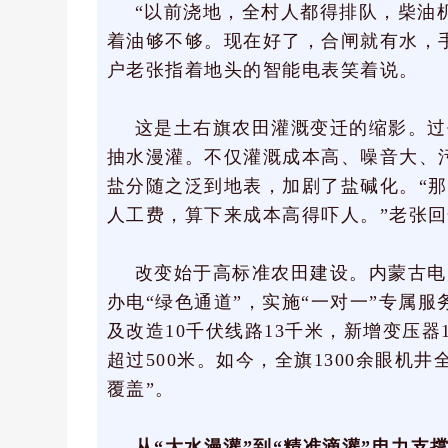
“以前浇地，全村人都得排队，柴油
着油够不够。现在好了，合闸就有水，
户老张指着地头的智能电表笑着说。
这是土右旗农田灌溉变迁的缩影。过
抽水漫灌。不仅灌溉成本高、噪音大、
盐分随之泛到地表，加剧了盐碱化。“
人工费，算下来成本高得吓人。”老张
改变始于高标准农田建设。内蒙古电
办电“绿色通道”，实施“一对一”专属
及改造10千伏线路13千米，新增变压器
超过500米。如今，全旗1300余眼机
覆盖”。
从“大水漫灌”到“精准滴灌”电力支