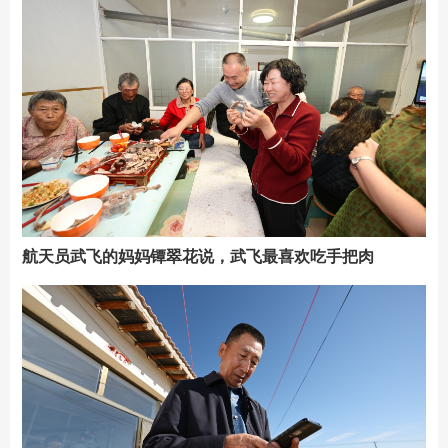
航天员武飞的妈妈镡翠花说，武飞最喜欢吃手把肉