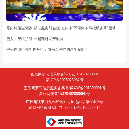
靶向施策破堵点 精准服务解企忧 包头市“环评集中审批服务月”启动
包头：年味拉满 一起奔赴马年欢喜
包头鹿城灯会即将开始，快来点亮你的新年光影！
互联网新闻信息服务许可证:15120250002
蒙ICP备2025023962号
互联网新闻信息服务备案号:蒙XW备201600001号
蒙公网安备15020402000650号
广播电视节目制作经营许可证:(蒙)字第00408号
信息网络传播视听节目许可证号 105330014