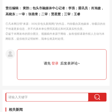
责任编辑： 黄韵；包头市融媒体中心记者：李强；通讯员：肖旭婕，
高晓东；一审：张燕青；二审：贾星慧；三审：王睿
①凡本网注明“来源：XXX(非包头新闻网)”的作品，均转载自其他媒体，转载目的在
于传递更多信息，并不代表本单位赞同其观点和对其真实性负责。
②鉴于本网发布的部分图文、视频稿件来源于网络，如有侵权请著作权人主动与本
网联系，提供相关证明材料，我单位将及时处理。
请先
登录
后发表评论~
相关新闻