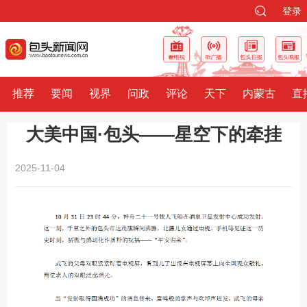
登录
推荐
要闻
视界
问政
评论
天下
内蒙古
直
大美中国·包头——星空下的牵挂
2025-11-04