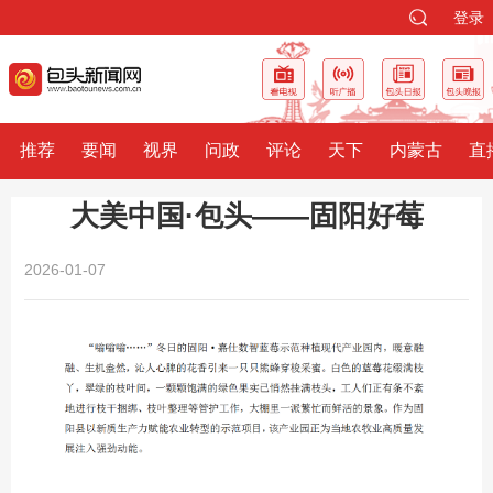
登录
推荐
要闻
视界
问政
评论
天下
内蒙古
直
大美中国·包头——固阳好莓
2026-01-07