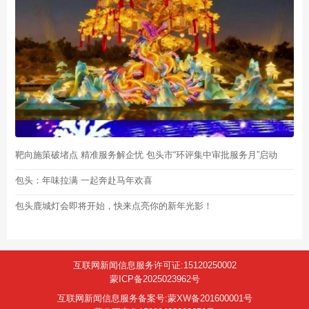
靶向施策破堵点 精准服务解企忧 包头市“环评集中审批服务月”启动
包头：年味拉满 一起奔赴马年欢喜
包头鹿城灯会即将开始，快来点亮你的新年光影！
互联网新闻信息服务许可证:15120250002
蒙ICP备2025023962号
互联网新闻信息服务备案号:蒙XW备201600001号