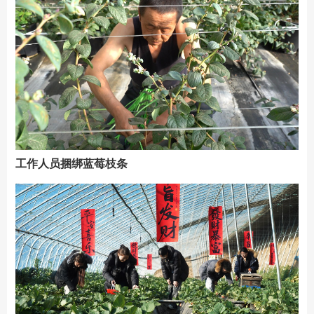
工作人员捆绑蓝莓枝条