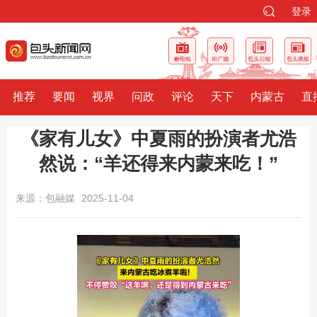
登录
推荐
要闻
视界
问政
评论
天下
内蒙古
直
《家有儿女》中夏雨的扮演者尤浩
然说：“羊还得来内蒙来吃！”
来源：包融媒
2025-11-04