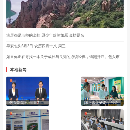
满屏都是老师的牵挂 愿少年落笔如愿 金榜题名
早安包头6月3日 农历四月十八 周三
如果你正在寻找一本关于成长与良知的必读经典，请翻开它。包头市新华书店倾情推荐书目——《杀死一只知更鸟》，作者是美国作家哈珀·李，邀您一同在文字间邂逅美好。我与包头共阅读，晚安！
本地新闻
包头新闻2026-6-2
陈之常调研老字号企业创新发展工作