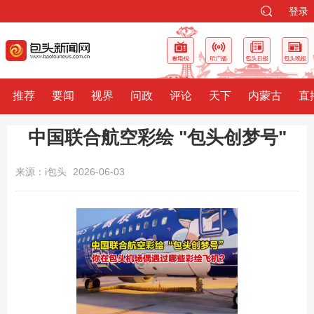
登录
推荐
要闻
视界
问政
评论
天下
内蒙古
直
中国联合航空彩绘 "包头创梦号"
来源：i包头
2026-06-03