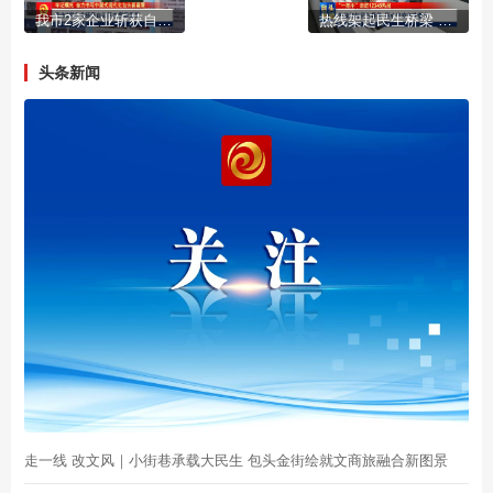
我市2家企业斩获自治区主席质量奖
热线架起民生桥梁 用心守护市井烟火
头条新闻
走一线 改文风｜小街巷承载大民生 包头金街绘就文商旅融合新图景