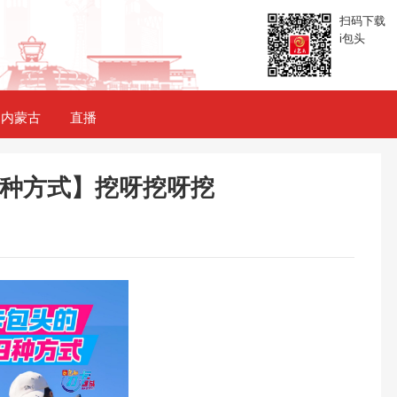
扫码下载
i包头
内蒙古
直播
9种方式】挖呀挖呀挖