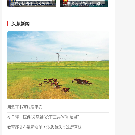
昆都仑区老旧小区改造工程提速推进 为民生幸福按下“快进键”
我市多地提前供暖 居民家中暖意浓
头条新闻
用坚守书写旅客平安
今日评｜医保“分级键”按下医共体“加速键”
教育部公布最新名单！涉及包头市这所高校