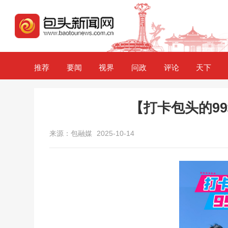
推荐
要闻
视界
问政
评论
天下
【打卡包头的9
来源：包融媒
2025-10-14