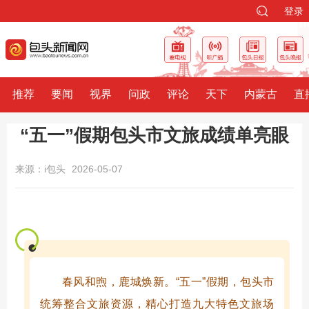
登录
推荐
要闻
视界
问政
评论
天下
内蒙古
直
“五一”假期包头市文旅成绩单亮眼
来源：i包头
2026-05-07
春风和煦，鹿城焕新。“五一”假期，包头市
统筹整合文旅资源，精心打造九大特色文旅场