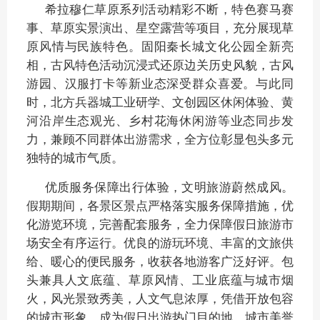
希拉穆仁草原系列活动精彩不断，特色赛马赛
事、草原实景演出、星空露营等项目，
充分展现草
原风情与民族特色。固阳秦长城文化公园全新亮
相，古风特色活动沉浸式还原边关历史风貌，古风
游园、汉服打卡等新业态深受群众喜爱。与此同
时，北方兵器城工业研学、文创园区休闲体验、黄
河沿岸生态观光、乡村花海休闲游等业态同步发
力，兼顾不同群体出游需求，全方位彰显包头多元
独特的城市气质。
优质服务保障出行体验，文明旅游蔚然成风。
假期期间，各景区景点严格落实服务保障措施，优
化游览环境，完善配套服务，全力保障假日旅游市
场安全有序运行。优良的游玩环境、丰富的文旅供
给、暖心的便民服务，收获各地游客广泛好评。包
头兼具人文底蕴、草原风情、工业底蕴与城市烟
火，风光景致秀美，人文气息浓厚，凭借开放包容
的城市形象，成为假日出游热门目的地，城市美誉