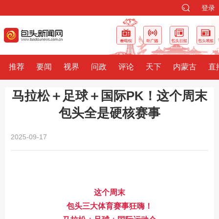
登录
推荐
要闻
视界
问政
评论
天下
内蒙古
直
马拉松＋足球＋国际PK！这个周末
包头全是硬核赛事
2025-09-17
这个周末
包头三大体育赛事狂嗨！