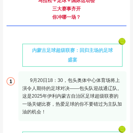
马拉松＋足球＋国际运动会
三大赛事齐开
你冲哪一场？
内蒙古足球超级联赛：回归主场的足球
盛宴
9
月
20
日
18
：
30
，包头奥体中心体育场将上
1
演
令人期待
的足球对决
——包头队迎战通辽队。
这是
2025
年伊利内蒙古自治区足球超级联赛的
一场关键比赛，热爱足球的你不要错过为主队加
油的机会！