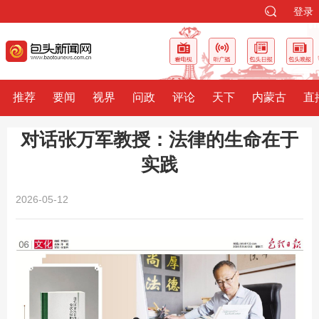
登录
推荐
要闻
视界
问政
评论
天下
内蒙古
直
对话张万军教授：法律的生命在于
实践
2026-05-12