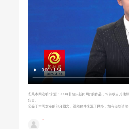
①凡本网注明“来源：XXX(非包头新闻网)”的作品，均转载自其
负责。
②鉴于本网发布的部分图文、视频稿件来源于网络，如有侵权请著