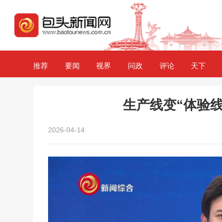
推荐
要闻
视界
问政
评论
天下
生产线变“体验线
2026-04-14