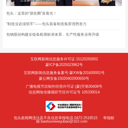
包头：这里的“朋友圈”发着光！
“制造业必须筑牢”——包头装备制造集群强势发力
包钢股份构建全链条检测标准体系，生产性服务业再升级
互联网新闻信息服务许可证:15120250002
蒙ICP备2025023962号
互联网新闻信息服务备案号:蒙XW备201600001号
蒙公网安备15020402000650号
广播电视节目制作经营许可证:(蒙)字第00408号
信息网络传播视听节目许可证号 105330014
包头新闻网违法及不良信息举报电话:0472-2518515
举报邮
箱:baotounewsjubao@163.com