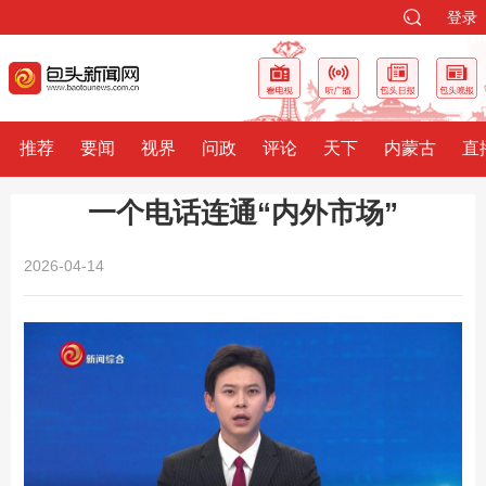
登录
推荐
要闻
视界
问政
评论
天下
内蒙古
直
一个电话连通“内外市场”
2026-04-14