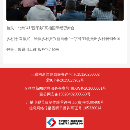
包头：北纬“41°固阳献”亮相国际经贸舞台
乡村行 看振兴｜绘就乡村振兴新画卷 “土字号”好物走出乡村畅销全国
包头：破题用工难 服务“活”起来
互联网新闻信息服务许可证:15120250002
蒙ICP备2025023962号
互联网新闻信息服务备案号:蒙XW备201600001号
蒙公网安备15020402000650号
广播电视节目制作经营许可证:(蒙)字第00408号
信息网络传播视听节目许可证号 105330014