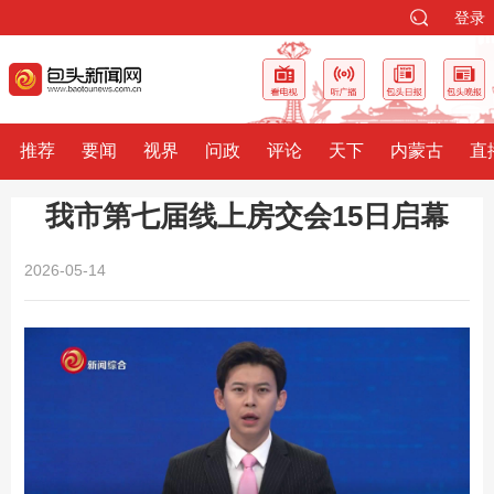
登录
推荐
要闻
视界
问政
评论
天下
内蒙古
直
我市第七届线上房交会15日启幕
2026-05-14