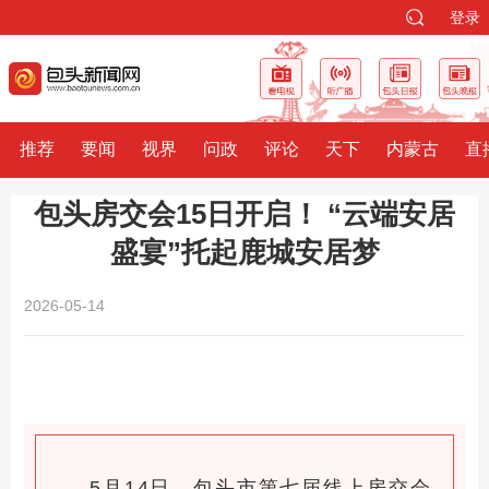
登录
推荐
要闻
视界
问政
评论
天下
内蒙古
直
包头房交会15日开启！ “云端安居
盛宴”托起鹿城安居梦
2026-05-14
5月14日，包头市第七届线上房交会