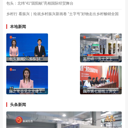
包头：北纬“41°固阳献”亮相国际经贸舞台
乡村行 看振兴｜绘就乡村振兴新画卷 “土字号”好物走出乡村畅销全国
本地新闻
包头新闻2026-5-14
英思特：沃土之上 拔节生长
陈之常会见北京建工集团董事长路刚一行
我市第七届线上房交会15日启幕
头条新闻