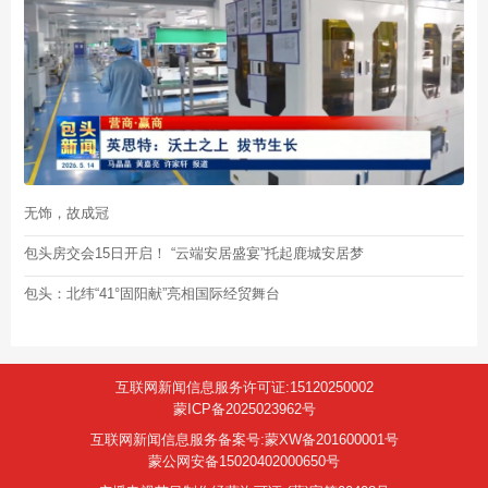
无饰，故成冠
包头房交会15日开启！ “云端安居盛宴”托起鹿城安居梦
包头：北纬“41°固阳献”亮相国际经贸舞台
互联网新闻信息服务许可证:15120250002
蒙ICP备2025023962号
互联网新闻信息服务备案号:蒙XW备201600001号
蒙公网安备15020402000650号