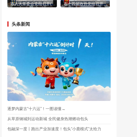
市人大常委会党组召开(扩大)会议
市十四届政协党组召开第95次会议
头条新闻
逐梦内蒙古“十六运”！一图读懂→
从草原钢城到运动新城 全民健身热潮燃动包头
包融深一度丨跑出产业加速度！包头“小鹿模式”太给力