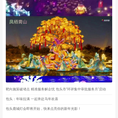
靶向施策破堵点 精准服务解企忧 包头市“环评集中审批服务月”启动
包头：年味拉满 一起奔赴马年欢喜
包头鹿城灯会即将开始，快来点亮你的新年光影！