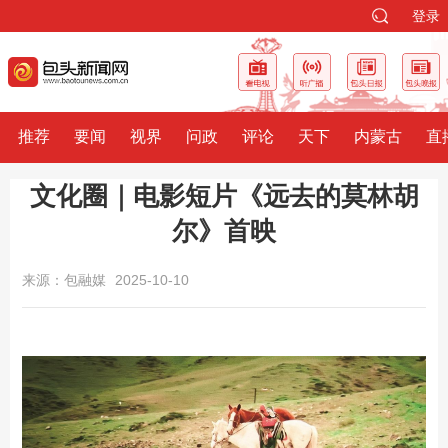
登录
推荐
要闻
视界
问政
评论
天下
内蒙古
直
文化圈｜电影短片《远去的莫林胡
尔》首映
来源：包融媒
2025-10-10