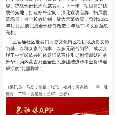
委、统战部部长周永威
表示
，
下一步，项目将加快
硬件落地，打造标杆空间；深化宣讲品牌，拓展覆
盖场景；健全长效机制，放大示范效应。预计
2025
年
1
1
月底前完成全部硬件改造，年底前将以新面貌
亮相。
三官庙社区走西口历史文化街区项目以历史文脉
为基、以群众参与为本、以多元融合为径，成功实
现了中华民族共同体意识从宣传引导到情感认同的
升华，为内蒙古乃至全国民族团结进步事业提供着
鲜活的“北疆样本”。
（通讯员：马磊；编辑：张飞；校对：吴存德；一审：张
燕青；二审：贾星慧；三审：王睿）