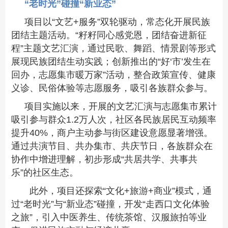
“
老时光
”碰撞
“
新业态
”
项目以“文艺+服务”双轮驱动，常态化开展民族
团结主题活动。“籽籽同心感党恩，团结奋进新征
程”主题文艺汇演，通过民歌、舞蹈、情景剧等形式
展现民族团结生动实践；创新推出的“好‘市’发生在
回办，志愿集市暖万家”活动，整合政策宣传、健康
义诊、民俗体验等志愿服务，吸引各族群众参与。
项目实施以来，开展的文艺汇演与志愿集市累计
吸引参与群众1.2万人次，社区各民族居民互动频率
提升40%，商户主动参与街区建设意愿显著增强。
通过共演节目、共办集市、共庆节日，各族群众在
协作中增进理解，初步形成“共居共学、共事共
乐”的社区生态。
此外，
项目还探索
“
文化
+
旅游
+
商业
”
模式，通
过
“
老时光
”
与
“
新业态
”
碰撞，开发
“
走西口文化体验
之旅
”
，引入中医养生、传统茶馆、汉服旅拍等业