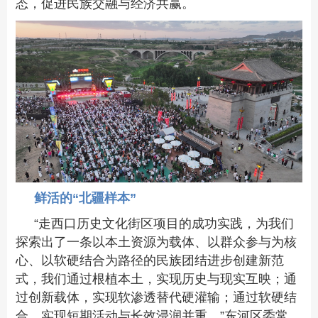
态，促进民族交融与经济共赢。
鲜活的
“
北疆样本
”
“
走西口历史文化街区项目的成功实践，为我们
探索出了一条以本土资源为载体、以群众参与为核
心、以软硬结合为路径的民族团结进步创建新范
式
，
我们通过
根植本土，实现历史与现实互映；
通
过
创新载体，实现软渗透替代硬灌输；
通过
软硬结
合，实现短期活动与长效浸润并重。
”
东河区委常