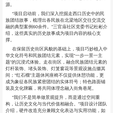
源。
“项目启动前，我们深入挖掘走西口历史中的民
族团结故事，梳理出各民族在北梁地区交往交流交
融的典型案例60余件。”三官庙社区党委书记杜彬介
绍，这些真实的历史故事成为项目内容的核心支
撑。
在保留历史街区风貌的基础上，项目巧妙植入中
华文化符号和民族团结元素，实现
“
一步一景一主
题
”
的沉浸式体验。走在街区，融合民族团结元素的
灯杆装饰、堵头装饰、灯笼窗花等景观设施点缀其
间；
“
红石榴
”
主题休闲座椅不仅提供休憩功能，更
成为象征各民族紧密团结的实体符号；特色路面铺
装及文化牌匾，将共同体理念融入街角巷尾。
“我们不是简单做景观提升，而是通过空间重
构，让历史文化与当代价值相融合。”项目设计团队
介绍，硬件改造充分兼顾文化表达与实用功能，如