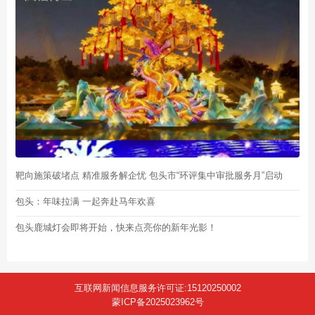
靶向施策破堵点 精准服务解企忧 包头市“环评集中审批服务月”启动
包头：年味拉满 一起奔赴马年欢喜
包头鹿城灯会即将开始，快来点亮你的新年光影！
互联网新闻信息服务许可证:15120250002
蒙ICP备2025023962号