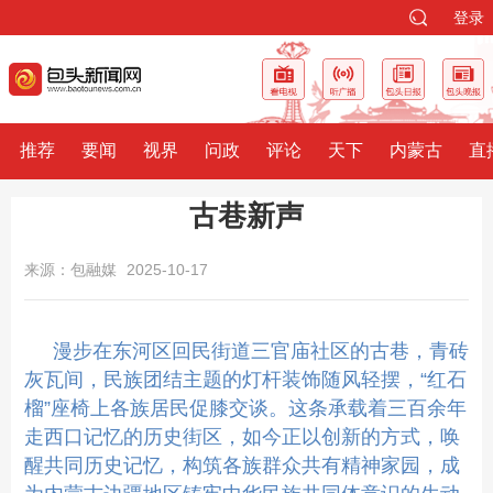
登录
推荐
要闻
视界
问政
评论
天下
内蒙古
直
古巷新声
来源：包融媒
2025-10-17
漫步在东河区回民街道三官庙社区的古巷，青砖
灰瓦间，民族团结主题的灯杆装饰随风轻摆，“红石
榴”座椅上各族居民促膝交谈。
这条承载着三百余年
走西口记忆的历史街区，如今正以创新的方式，唤
醒共同历史记忆，构筑各族群众共有精神家园，成