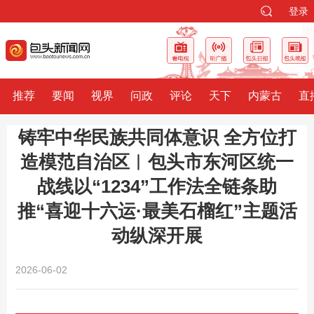
登录
推荐
要闻
视界
问政
评论
天下
内蒙古
直
铸牢中华民族共同体意识 全方位打
造模范自治区︱包头市东河区统一
战线以“1234”工作法全链条助
推“喜迎十六运·最美石榴红”主题活
动纵深开展
2026-06-02