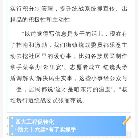
实行积分制管理
，
提升
统战系统抓宣传、出
精品的积极性和
主动性
。
“以前觉得写信息是多干的活儿，现在有
了指南和激励，我们街镇统战委员都乐意主
动去挖社区里的暖心事，比如各族居民制作
拿手菜举办‘邻里宴’、志愿者成立‘红镜头矛
盾调解队’解决民生实事，这些小事经公众号
一登，居民都说‘这才是咱东河的温度’。”杨
圪塄街道统战委员张丽萍说。
四大工程促转化
“助力十六运”有了实抓手