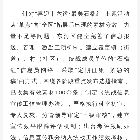
针对
“
喜迎十六运
·
最美石榴红
”
主题活动
从
“
单点
”
向
“
全区
”
拓展后出现的素材分散、力
量不足等问题，东河区
健全
完善
了
信息报
送、管理、激励三项机制
。
建立覆盖镇（街
道）、
村（社区）、
统战成员单位的
“
石榴
红
”
信息员网络，采取
“
定期征集
+
紧急约
稿
”的方式
，围绕各阶段重点发布选题指南，
已收集有效素材
1
00
余条；制定《统战信息
宣传工作管理办法》，严格执行科室初审、
专人复核、分管领导审定
“
三级审核
”
，建立
宣传效果跟踪评估机制；出台考评激励办
法，信息宣传积分纳入统战工作绩效考核，