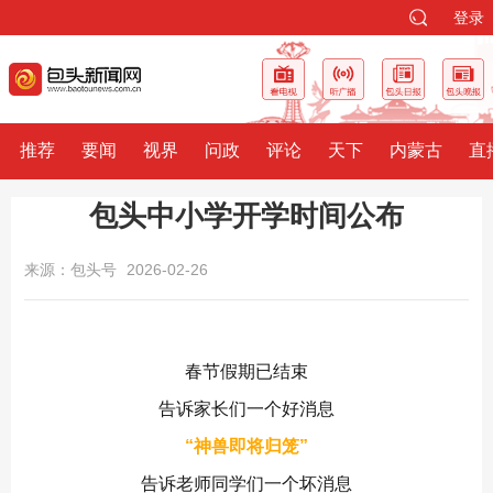
登录
推荐
要闻
视界
问政
评论
天下
内蒙古
直
包头中小学开学时间公布
来源：包头号
2026-02-26
春节假期已结束
告诉家长们一个好消息
“神兽即将归笼”
告诉老师同学们一个坏消息