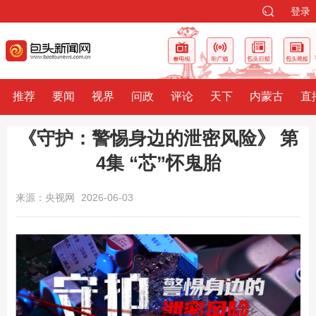
登录
推荐
要闻
视界
问政
评论
天下
内蒙古
直
《守护：警惕身边的泄密风险》 第
4集 “芯”怀鬼胎
来源：央视网
2026-06-03