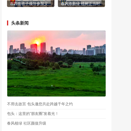
市四套班子领导参加义务植树活动
春风添新绿 植树正当时
头条新闻
不用去故宫 包头邀您共赴跨越千年之约
包头：这里的“朋友圈”发着光！
春风植绿 社区颜值升级