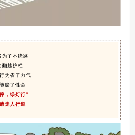
路为了不绕路
接翻越护栏
行为省了力气
能赌了性命
灯停，绿灯行”
请走人行道