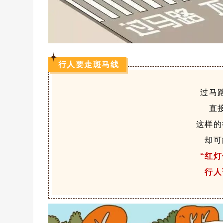
行人要走斑马线
过马
直
这样的
却可
“红
行人