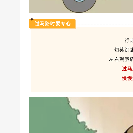
过马路时要专心
行
切莫沉
左右观察
过马
慢慢