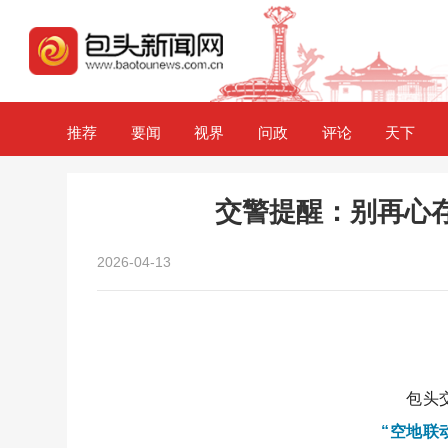
推荐
要闻
视界
问政
评论
天下
交警提醒：别再心存
2026-04-13
包头
“空地联