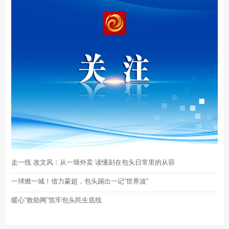
走一线 改文风︱从一墙外卖 读懂刻在包头日常里的从容
一球燃一城！借力蒙超，包头踢出一记“世界波”
暖心“救助网”筑牢包头民生底线