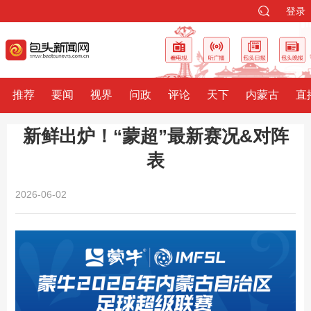
登录
推荐
要闻
视界
问政
评论
天下
内蒙古
直
新鲜出炉！“蒙超”最新赛况&对阵
表
2026-06-02