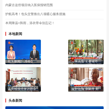
内蒙古这些项目纳入医保报销范围
护航高考！包头交警推出八项暖心服务措施
本周降温+阵雨，添衣带伞别忘记！
本地新闻
包头新闻2026-6-1
“一米高度”丈量城市温度
孟庆维接待来访群众并调研金融纠纷调处工作
“焦炉玫瑰”唐嗣孝 献一生芳华为焦化
头条新闻