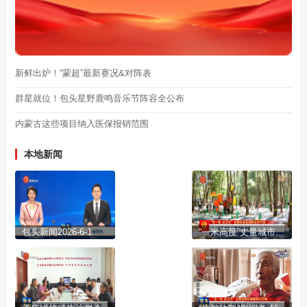
新鲜出炉！“蒙超”最新赛况&对阵表
群星就位！包头星野鹿鸣音乐节阵容全公布
内蒙古这些项目纳入医保报销范围
本地新闻
包头新闻2026-6-1
“一米高度”丈量城市温度