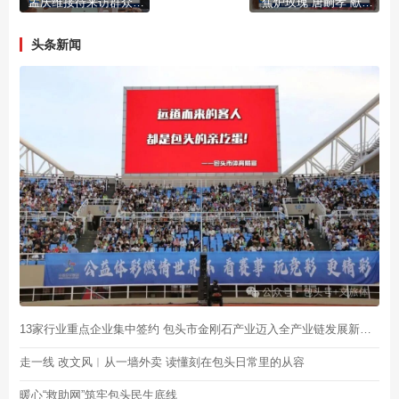
孟庆维接待来访群众并调研金融纠纷调处工作
“焦炉玫瑰”唐嗣孝 献一生芳华为焦化
头条新闻
13家行业重点企业集中签约 包头市金刚石产业迈入全产业链发展新阶段
走一线 改文风︱从一墙外卖 读懂刻在包头日常里的从容
暖心“救助网”筑牢包头民生底线