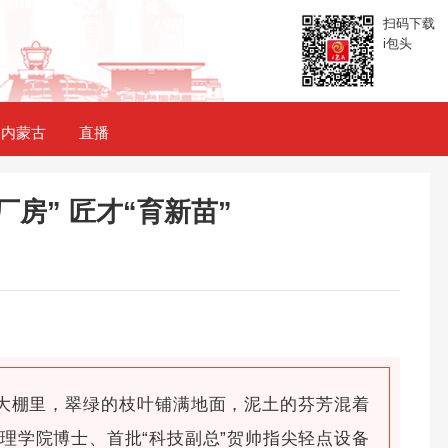
扫码下载
i包头
内蒙古
直播
厂房” 匠才“育新苗”
大棚里，翠绿的枝叶铺满地面，泥土的芬芳混着
理学院博士、首批“科技副总”贺帅指尖轻点设备