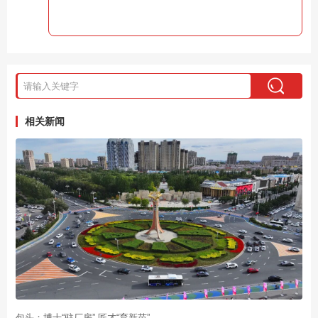
相关新闻
包头：博士“驻厂房” 匠才“育新苗”