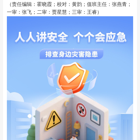
（责任编辑：霍晓霞；校对：黄韵；值班主任：张燕青；
一审：张飞；二审：贾星慧；三审：王睿）