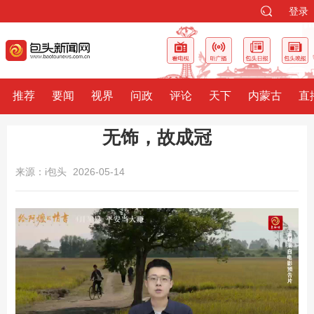
登录
推荐
要闻
视界
问政
评论
天下
内蒙古
直
无饰，故成冠
来源：i包头
2026-05-14