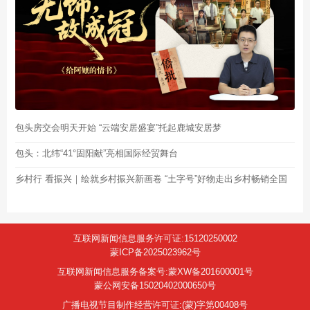
包头房交会明天开始 “云端安居盛宴”托起鹿城安居梦
包头：北纬“41°固阳献”亮相国际经贸舞台
乡村行 看振兴｜绘就乡村振兴新画卷 “土字号”好物走出乡村畅销全国
互联网新闻信息服务许可证:15120250002
蒙ICP备2025023962号
互联网新闻信息服务备案号:蒙XW备201600001号
蒙公网安备15020402000650号
广播电视节目制作经营许可证:(蒙)字第00408号