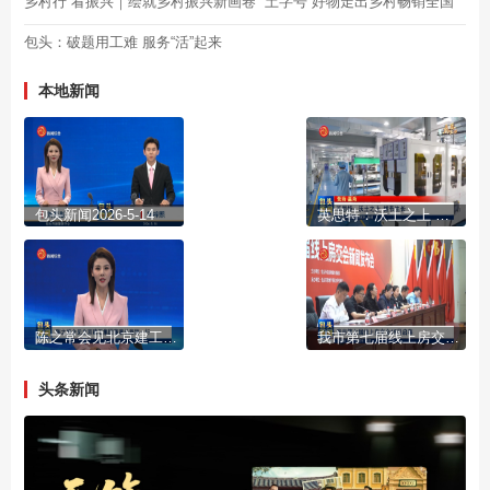
乡村行 看振兴｜绘就乡村振兴新画卷 “土字号”好物走出乡村畅销全国
包头：破题用工难 服务“活”起来
本地新闻
包头新闻2026-5-14
英思特：沃土之上 拔节生长
陈之常会见北京建工集团董事长路刚一行
我市第七届线上房交会15日启幕
头条新闻