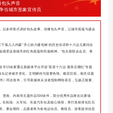
播包头声音
争当城市形象宣传员
，以多样形式讲好包头故事、传播包头声音，让城市底蕴与盛会
三千孤儿入内蒙’‘齐心协力建包钢’的历史佳话和十六运元素结合
能感受这座城市的红色底蕴和民族精神。”包头新联会会员、青
。
市10余家重点新媒体平台开设“喜迎十六运·最美石榴红”专题
用镜头记录城市变化、文明瞬间与迎赛热情。截至目前，相关话题
议书》同步发布，引导新媒体从业者抵制网络谣言，弘扬正能量、
、烫画、内画等主题作品500余件，部分优秀作品将在比赛场
，在机场、火车站、长途汽车站及核心场馆，将打造标准化红石
资。赛会期间，志愿者将为各地运动员、教练员、游客提供信息