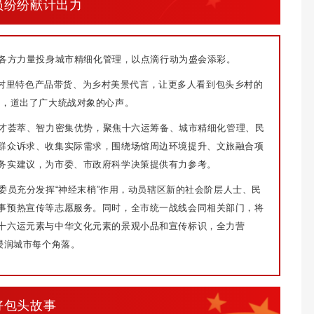
员纷纷献计出力
各方力量投身城市精细化管理，以点滴行动为盛会添彩。
为村里特色产品带货、为乡村美景代言，让更多人看到包头乡村的
语，道出了广大统战对象的心声。
才荟萃、智力密集优势，聚焦十六运筹备、城市精细化管理、民
群众诉求、收集实际需求，围绕场馆周边环境提升、文旅融合项
务实建议，为市委、市政府科学决策提供有力参考。
委员充分发挥“神经末梢”作用，动员辖区新的社会阶层人士、民
事预热宣传等志愿服务。同时，全市统一战线会同相关部门，将
十六运元素与中华文化元素的景观小品和宣传标识，全力营
浸润城市每个角落。
好包头故事