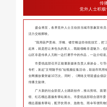
传
党外人士积极
盛会将至，各界党外人士主动担当城市形象宣传员
活力交相辉映。
“我用葫芦烫画、浮雕、镂空雕这些传统技艺，把‘
起来，就是想让来包头的客人，既能领略非遗魅力，也
山区非遗传承人亢刚一边打磨手中的作品，一边介绍道
市委统战部召开正能量新媒体负责人座谈会，引导全
专栏，发起“文明随手拍”短视频征集活动，鼓励市民
全网播放量突破10万次。同时，《网络文明迎盛会倡
传播主旋律。
广大新的社会阶层人士踊跃创作，推出剪纸、面塑
馆、红石榴志愿服务驿站展出。市委统战部联合团市委
榴志愿服务驿站，配齐饮用水、急救包、雨伞等便民物