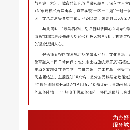
与喜迎十六运、城市精细化管理紧密结合，深入学习宣
+N”创建模式走深走实，真正实现“一区一主题”“一进
询、文艺展演等各类宣传活动24场次，覆盖群众5万余
与此同时，“最美石榴红·见证新时代同心奋斗者”
域民族团结进步先进典型经验和感人故事5期，将通过
的理念浸润人心。
包头市石拐区在道德广场的景观小品、文化景墙、
教育融入市民日常休闲；包头市土右旗统筹开展“石榴红·
推动各族群众共居共学、共事共乐、共建共享；包头市
民族团结进步主题宣讲10余场，把党的民族理论政策送
展“提升固阳秦长城独特IP影响力”专题调研，推动长
外宣传阵地、155块电子屏宣传矩阵，将民族团结与
为办好
服务城