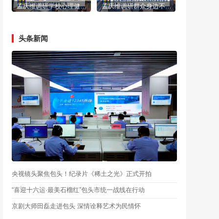
孟庆维调研学校心理健康教育工作
孟庆维调研群众身边不正之风和腐败问题集中整治及重大项目建设工作
头条新闻
央视镜头聚焦包头！纪录片《稀土之光》正式开拍
“喜迎十六运·最美石榴红”包头市统一战线在行动
京剧大师田磊走进包头 深情诠释艺术为民情怀