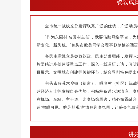
统战成
全市统一战线充分发挥联系广泛的优势，广泛动员
“作为东园村‘名誉村主任’，我要借助网络平台，
新变化、新风貌。”包头市欧美同学会理事赵梦楠的话
各民主党派立足参政议政、民主监督职能，发挥人
族团结进步创建等重点工作，深入一线调研走访，倾听
目展示、文明城市创建等关键环节，结合界别特色提出
包头市各苏木乡镇（街道）、嘎查村（社区）统战
营经济人士等发挥自身优势，积极筹备送水送清凉、赛
在机场、车站、主干道、比赛场馆周边，精心布置融合
造“抬眼可见、驻足即观”的浓厚迎赛氛围，让盛会气息
讲