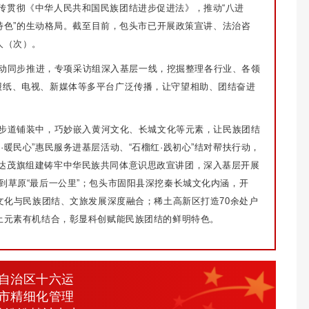
传贯彻《中华人民共和国民族团结进步促进法》，推动“八进
一特色”的生动格局。截至目前，包头市已开展政策宣讲、法治咨
人（次）。
活动同步推进，专项采访组深入基层一线，挖掘整理各行业、各领
报纸、电视、新媒体等多平台广泛传播，让守望相助、团结奋进
步道铺装中，巧妙嵌入黄河文化、长城文化等元素，让民族团结
暖民心”惠民服务进基层活动、“石榴红·践初心”结对帮扶行动，
达茂旗组建铸牢中华民族共同体意识思政宣讲团，深入基层开展
到草原“最后一公里”；包头市固阳县深挖秦长城文化内涵，开
城文化与民族团结、文旅发展深度融合；稀土高新区打造70余处户
稀土元素有机结合，彰显科创赋能民族团结的鲜明特色。
自治区十六运
市精细化管理