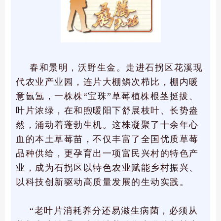
春和景明，沃野生金。走进石拐区花溪现
代农业产业园，连片大棚鳞次栉比，棚内暖
意氤氲，一株株“宝珠”草莓植株根茎挺拔、
叶片浓绿，在和煦暖阳下舒展枝叶、长势盎
然，涌动着蓬勃生机。这株凝聚了十余年心
血的本土草莓苗，不仅丰富了全国优质草莓
品种供给，更孕育出一项富民兴村的特色产
业，成为石拐区以特色农业赋能乡村振兴、
以科技创新驱动高质量发展的生动实践。
“老叶片消耗养分还易滋生病菌，必须从