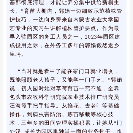
基部彻底清理，才能让养分集中供给新梢生
长。”育苗大棚内，郭娟一边细致示范植株管
护技巧，一边向身旁来自内蒙古农业大学园
艺专业的实习生讲解植株管护要点。作为最
早入驻园区的务工人员之一，2023年园区建
成投用之际，在外务工多年的郭娟毅然返乡
应聘。
“当时就是看中了能在家门口就业增收，
既能照顾老人孩子，又能学一门手艺。”郭娟
说，初入园时她对草莓育苗一窍不通，全靠
包头市农牧科学研究院农业技术推广研究员
汪海霞手把手指导。从掐花、去老叶等基础
操作，到病虫害防治、炼苗移栽等核心技
术，三年多的田间管理实操积累，让她从“门
外汉”成长为园区里独当一面的业务骨干，也