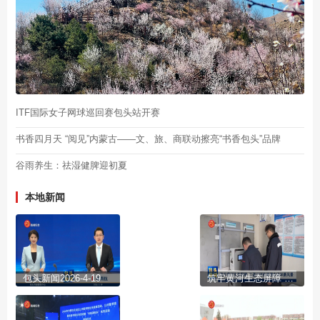
ITF国际女子网球巡回赛包头站开赛
书香四月天 “阅见”内蒙古——文、旅、商联动擦亮“书香包头”品牌
谷雨养生：祛湿健脾迎初夏
本地新闻
包头新闻2026-4-19
筑牢黄河生态屏障 二道沙河绘就清水绿岸新风景