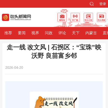
登录
推荐
要闻
视界
问政
评论
天下
内蒙古
直
走一线 改文风 | 石拐区：“宝珠”映
沃野 良苗富乡邻
2026-04-20